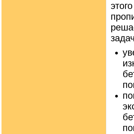
этог
проп
реша
задач
ув
из
бе
по
по
эк
бе
по