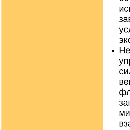
ис
за
ус
эк
Не
уп
си
ве
фл
за
ми
вз