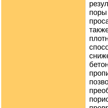
резул
поры
проса
такж
плотн
спос
сниж
бето
проп
позв
прео
порис
прев