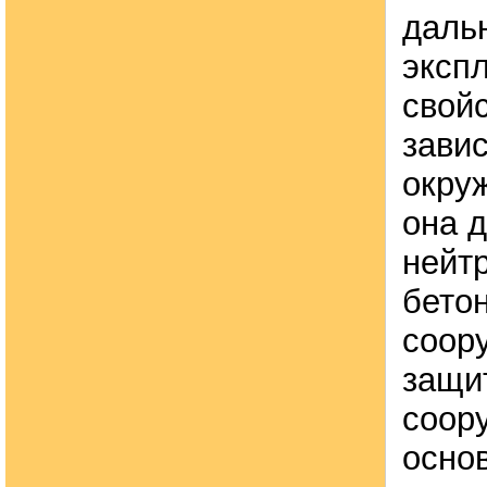
даль
эксп
свойс
завис
окру
она 
нейт
бето
соор
защи
соор
осно