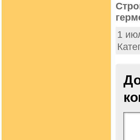
Стро
герм
1 июл
Кате
До
ко