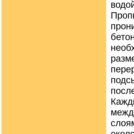
водой
Пропи
прон
бето
необ
разм
пере
подс
посл
Кажд
межд
слоя
окол