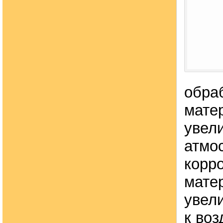
обра
мате
увел
атмо
корр
мате
увел
к во