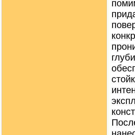
поми
прид
пове
конкр
прони
глуби
обес
стойк
инте
эксп
конст
После
нане