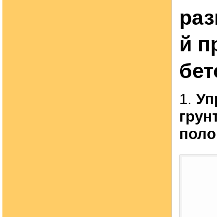
раз
й п
бет
1.
Уп
грун
поло