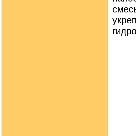
смес
укре
гидр