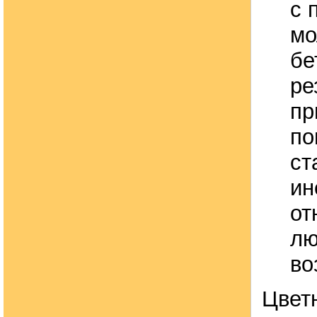
с 
мо
бе
ре
пр
по
ст
ин
от
лю
во
Цвет