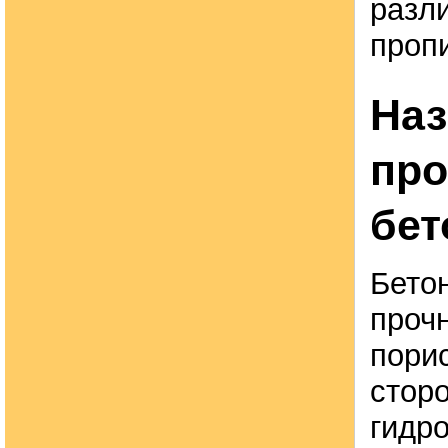
разл
пропи
Наз
про
бет
Бетон
проч
пори
стор
гидр