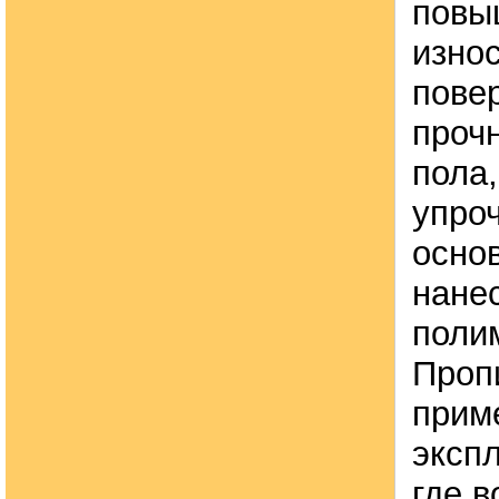
повы
изно
пове
проч
пола,
упро
осно
нане
поли
Проп
прим
эксп
где 