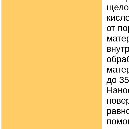
щело
кисло
от по
мате
внут
обра
мате
до 35
Нано
пове
равн
помо