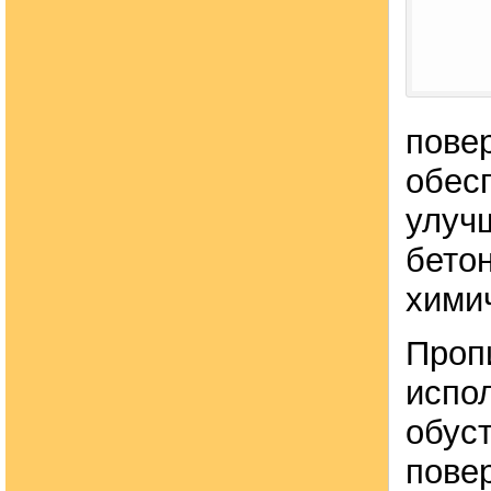
пове
обес
улуч
бето
химич
Проп
испо
обус
пове