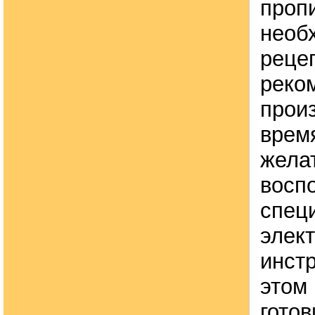
проп
необ
рецеп
реко
прои
врем
жела
восп
спец
элек
инст
этом 
готов