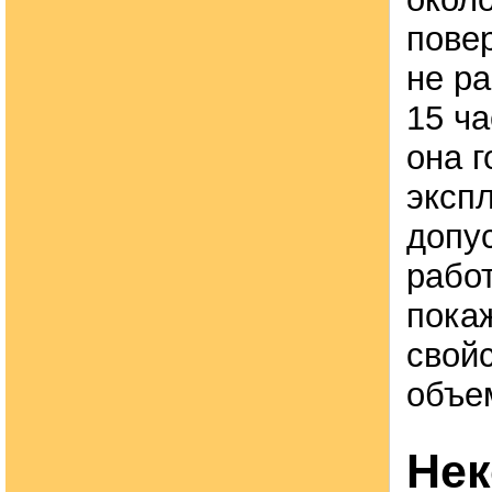
пове
не р
15 ча
она г
эксп
допу
работ
пока
свой
объе
Нек