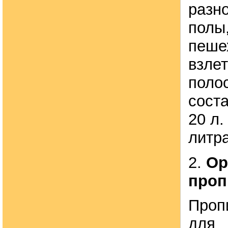
разно
полы,
пеше
взле
поло
соста
20 л.
литра
2.
Ор
проп
Проп
для