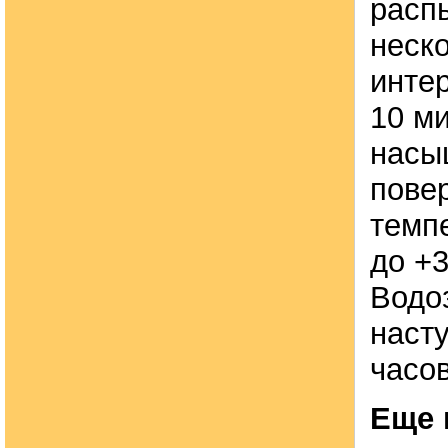
расп
неско
инте
10 ми
насы
пове
темпе
до +3
Водо
насту
часов
Еще 