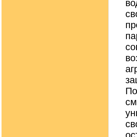
во
св
пр
па
со
во
аг
за
По
см
ун
св
ос