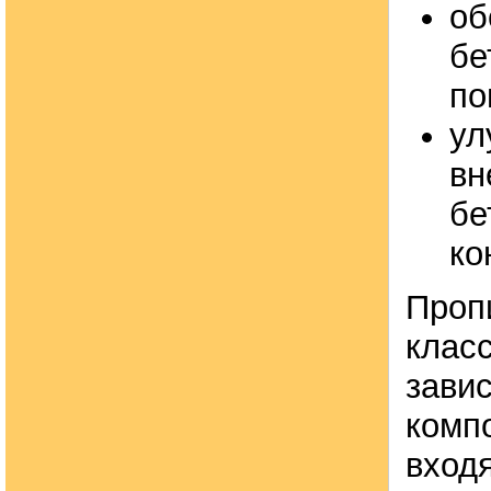
об
бе
по
ул
вн
бе
ко
Проп
клас
зави
комп
вход