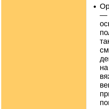
Ор
— 
ос
по
та
см
де
на
в
ве
п
по