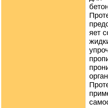
бето
Прот
пред
яет 
жидк
упро
пропи
прон
орган
Прот
прим
само