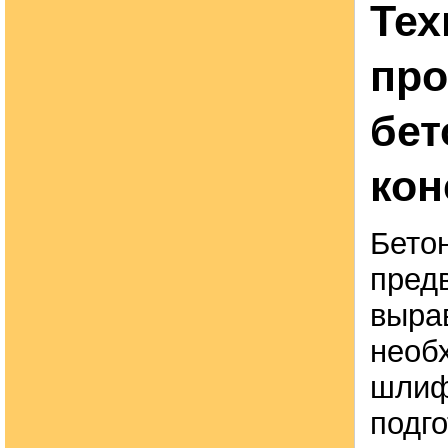
Тех
про
бе
кон
Бето
пред
выра
необ
шлиф
подго