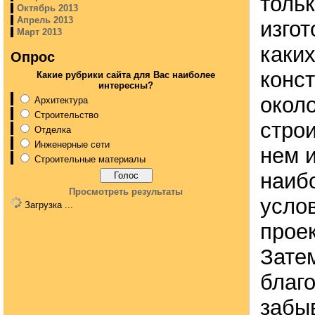
тольк
Октябрь 2013
Апрель 2013
изгот
Март 2013
каки
Опрос
конс
Какие рубрики сайта для Вас наиболее
интересны?
около
Архитектура
Строительство
строи
Отделка
Инженерные сети
нем 
Строительные материалы
наиб
Просмотреть результаты
усло
Загрузка ...
проек
Зате
благ
забы