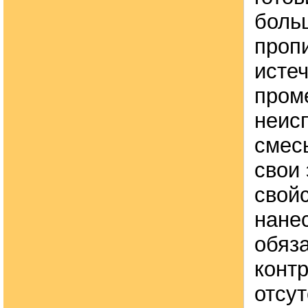
боль
пропи
исте
пром
неис
смес
свои
свойс
нане
обяз
конт
отсу