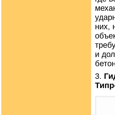
меха
удар
них,
объек
треб
и дол
бето
3.
Ги
Типр