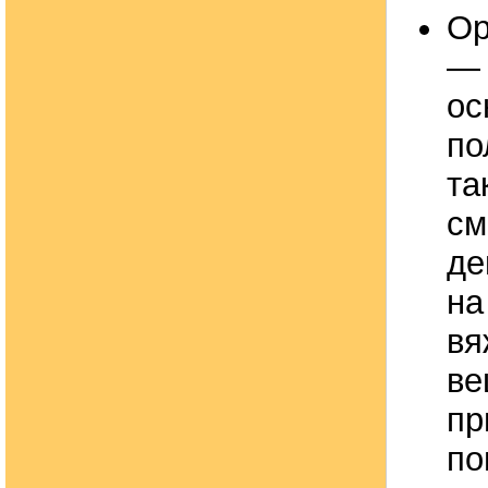
Ор
— 
ос
по
та
см
де
на
в
ве
п
по