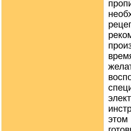
проп
необ
рецеп
реко
прои
врем
жела
восп
спец
элек
инст
этом 
готов