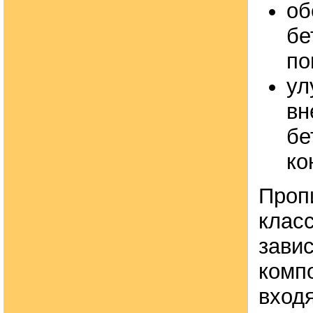
об
бе
по
ул
вн
бе
ко
Проп
клас
зави
комп
вход