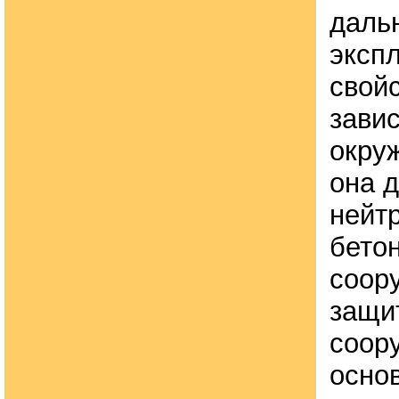
даль
эксп
свойс
завис
окру
она 
нейт
бето
соор
защи
соор
осно