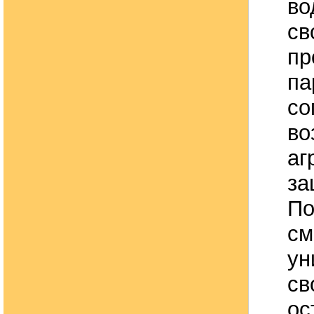
во
св
пр
па
со
во
аг
за
По
см
ун
св
ос