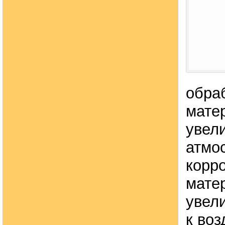
обра
мате
увел
атмо
корр
мате
увел
к во