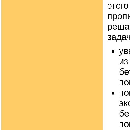
этог
проп
реша
задач
ув
из
бе
по
по
эк
бе
по