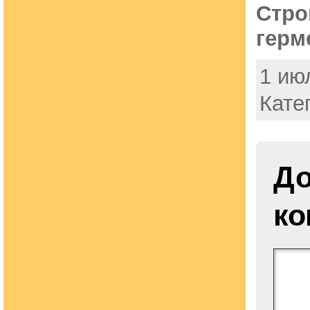
Стро
герм
1 июл
Кате
До
ко