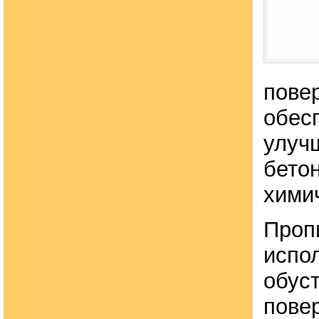
пове
обес
улуч
бето
химич
Проп
испо
обус
пове