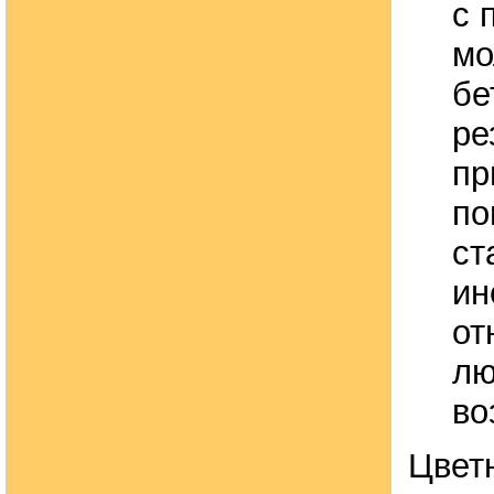
с 
мо
бе
ре
пр
по
ст
ин
от
лю
во
Цвет