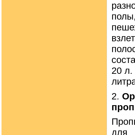
разно
полы,
пеше
взле
поло
соста
20 л.
литра
2.
Ор
проп
Проп
для