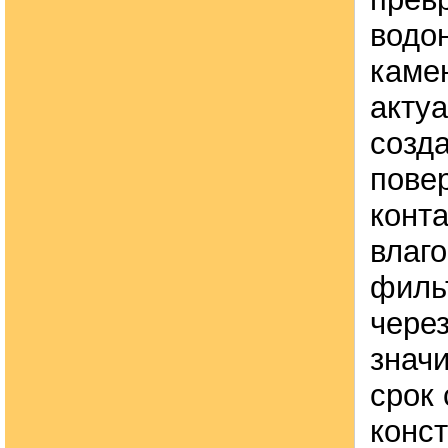
водо
каме
акту
созд
пове
конт
влаго
филь
чере
знач
срок
конс