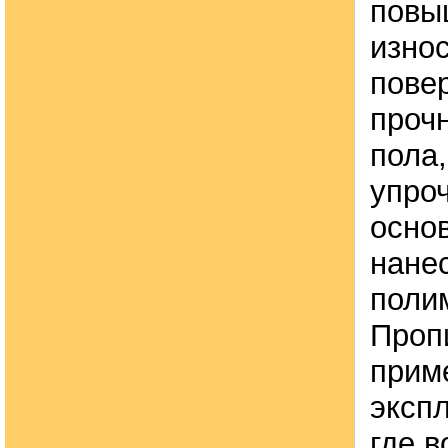
повы
изно
пове
проч
пола,
упро
осно
нане
поли
Проп
прим
эксп
где 