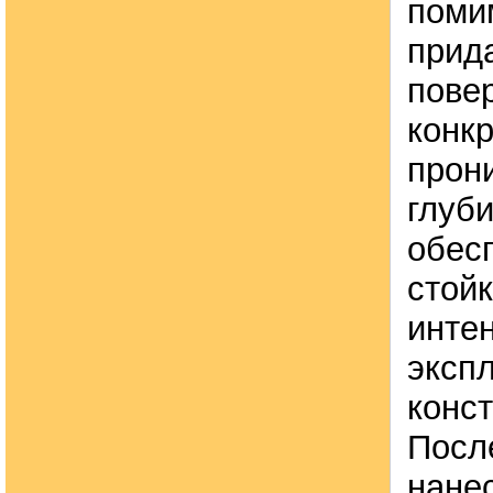
поми
прид
пове
конкр
прони
глуби
обес
стойк
инте
эксп
конст
После
нане