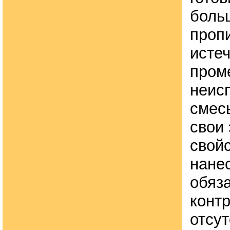
боль
пропи
исте
пром
неис
смес
свои
свойс
нане
обяз
конт
отсу