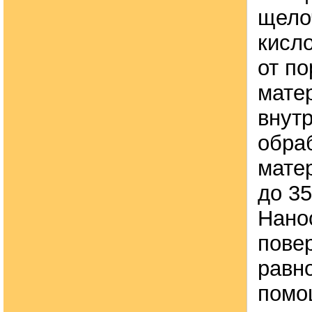
щело
кисло
от по
мате
внут
обра
мате
до 35
Нано
пове
равн
помо