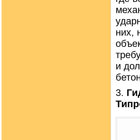
меха
удар
них,
объек
треб
и дол
бето
3.
Ги
Типр