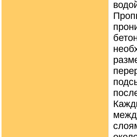
водой
Пропи
прон
бето
необ
разм
пере
подс
посл
Кажд
межд
слоя
окол