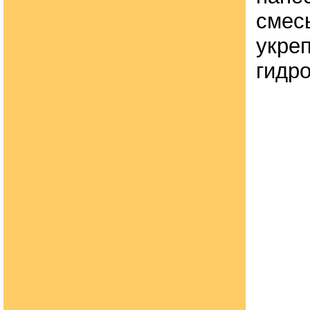
смес
укре
гидр