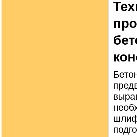
Тех
про
бе
кон
Бето
пред
выра
необ
шлиф
подго