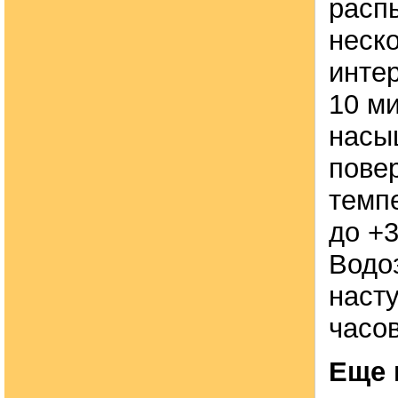
расп
неско
инте
10 ми
насы
пове
темпе
до +3
Водо
насту
часов
Еще 