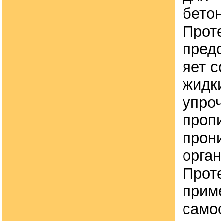
бето
Прот
пред
яет 
жидк
упро
пропи
прон
орган
Прот
прим
само