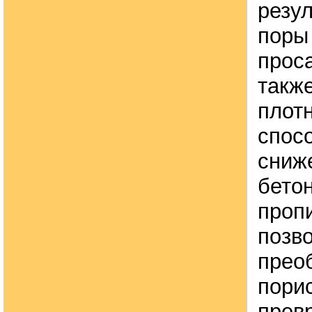
резул
поры
проса
такж
плотн
спос
сниж
бето
проп
позв
прео
порис
прев