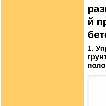
раз
й п
бет
1.
Уп
грун
поло