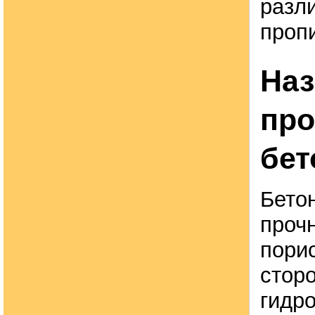
разл
пропи
Наз
про
бет
Бетон
проч
пори
стор
гидр