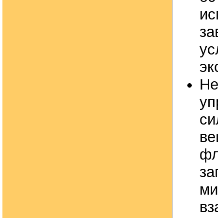
ис
за
ус
эк
Не
уп
си
ве
фл
за
ми
вз