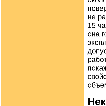
пове
не р
15 ча
она г
эксп
допу
работ
пока
свой
объе
Нек