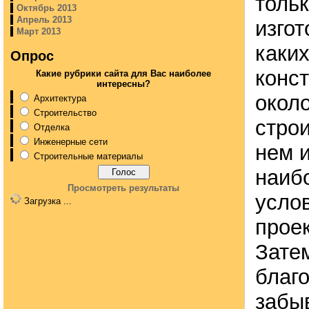
тольк
Октябрь 2013
Апрель 2013
изгот
Март 2013
каки
Опрос
конс
Какие рубрики сайта для Вас наиболее
интересны?
около
Архитектура
Строительство
строи
Отделка
Инженерные сети
нем 
Строительные материалы
наиб
Просмотреть результаты
усло
Загрузка ...
проек
Зате
благ
забы